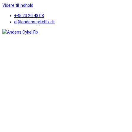
Videre til indhold
+45 23 20 43 03
al@andenscykelfix.dk