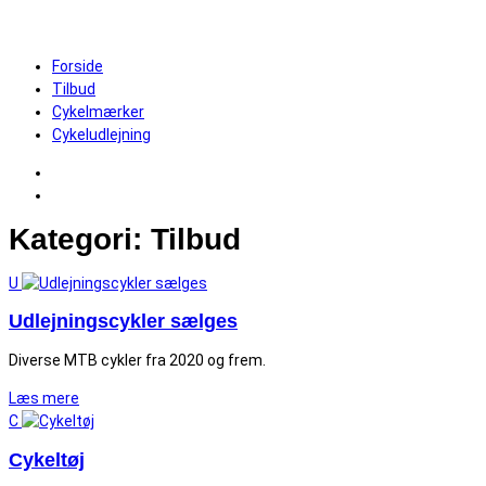
Andens Cykel Fix
Forside
Tilbud
Cykelmærker
Cykeludlejning
Kategori:
Tilbud
U
Udlejningscykler sælges
Diverse MTB cykler fra 2020 og frem.
Læs mere
C
Cykeltøj