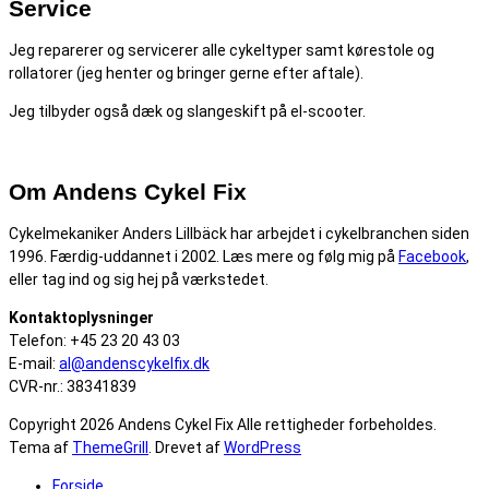
Service
Jeg reparerer og servicerer alle cykeltyper samt kørestole og
rollatorer (jeg henter og bringer gerne efter aftale).
Jeg tilbyder også dæk og slangeskift på el-scooter.
Om Andens Cykel Fix
Cykelmekaniker Anders Lillbäck har arbejdet i cykelbranchen siden
1996. Færdig-uddannet i 2002. Læs mere og følg mig på
Facebook
,
eller tag ind og sig hej på værkstedet.
Kontaktoplysninger
Telefon: +45 23 20 43 03
E-mail:
al@andenscykelfix.dk
CVR-nr.: 38341839
Copyright 2026 Andens Cykel Fix Alle rettigheder forbeholdes.
Tema af
ThemeGrill
. Drevet af
WordPress
Forside